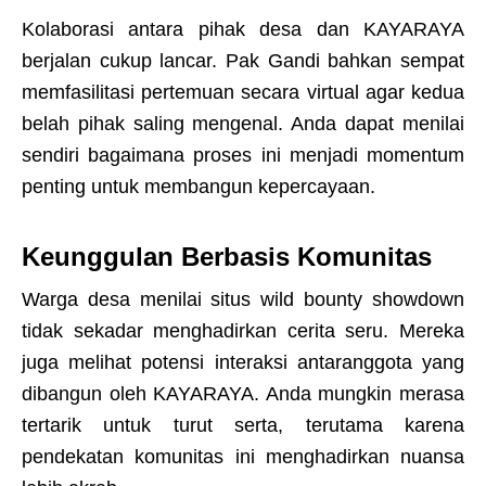
Kolaborasi antara pihak desa dan KAYARAYA
berjalan cukup lancar. Pak Gandi bahkan sempat
memfasilitasi pertemuan secara virtual agar kedua
belah pihak saling mengenal. Anda dapat menilai
sendiri bagaimana proses ini menjadi momentum
penting untuk membangun kepercayaan.
Keunggulan Berbasis Komunitas
Warga desa menilai situs wild bounty showdown
tidak sekadar menghadirkan cerita seru. Mereka
juga melihat potensi interaksi antaranggota yang
dibangun oleh KAYARAYA. Anda mungkin merasa
tertarik untuk turut serta, terutama karena
pendekatan komunitas ini menghadirkan nuansa