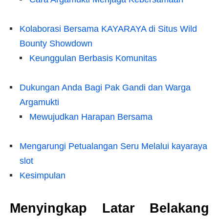
Kolaborasi Bersama KAYARAYA di Situs Wild
Bounty Showdown
Keunggulan Berbasis Komunitas
Dukungan Anda Bagi Pak Gandi dan Warga
Argamukti
Mewujudkan Harapan Bersama
Mengarungi Petualangan Seru Melalui kayaraya
slot
Kesimpulan
Menyingkap Latar Belakang