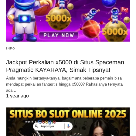
INFO
Jackpot Perkalian x5000 di Situs Spaceman
Pragmatic KAYARAYA, Simak Tipsnya!
Anda mungkin bertanya-tanya, bagaimana beberapa pemain bisa
mendapat perkalian fantastis hingga x5000? Rahasianya ternyata
ada…
1 year ago