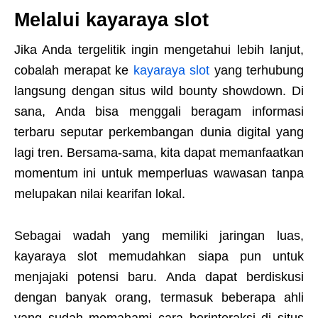
Melalui kayaraya slot
Jika Anda tergelitik ingin mengetahui lebih lanjut,
cobalah merapat ke
kayaraya slot
yang terhubung
langsung dengan situs wild bounty showdown. Di
sana, Anda bisa menggali beragam informasi
terbaru seputar perkembangan dunia digital yang
lagi tren. Bersama-sama, kita dapat memanfaatkan
momentum ini untuk memperluas wawasan tanpa
melupakan nilai kearifan lokal.
Sebagai wadah yang memiliki jaringan luas,
kayaraya slot memudahkan siapa pun untuk
menjajaki potensi baru. Anda dapat berdiskusi
dengan banyak orang, termasuk beberapa ahli