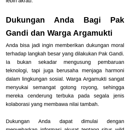
lebih akrab.
Dukungan Anda Bagi Pak
Gandi dan Warga Argamukti
Anda bisa jadi ingin memberikan dukungan moral
terhadap langkah besar yang dilakukan Pak Gandi.
Ia bukan sekadar mengusung pembaruan
teknologi, tapi juga berusaha menjaga harmoni
dalam lingkungan sosial. Warga Argamukti sangat
menyukai semangat gotong royong, sehingga
mereka cenderung terbuka pada segala jenis
kolaborasi yang membawa nilai tambah.
Dukungan Anda dapat dimulai dengan
menyebarkan informasi akurat tentang situs wild