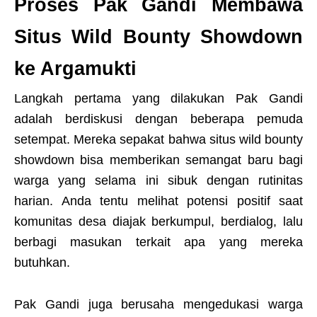
Proses Pak Gandi Membawa
Situs Wild Bounty Showdown
ke Argamukti
Langkah pertama yang dilakukan Pak Gandi
adalah berdiskusi dengan beberapa pemuda
setempat. Mereka sepakat bahwa situs wild bounty
showdown bisa memberikan semangat baru bagi
warga yang selama ini sibuk dengan rutinitas
harian. Anda tentu melihat potensi positif saat
komunitas desa diajak berkumpul, berdialog, lalu
berbagi masukan terkait apa yang mereka
butuhkan.
Pak Gandi juga berusaha mengedukasi warga