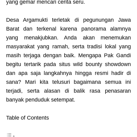
yang gemar mencari cerita seru.
Desa Argamukti terletak di pegunungan Jawa
Barat dan terkenal karena panorama alamnya
yang menakjubkan. Anda akan menemukan
masyarakat yang ramah, serta tradisi lokal yang
masih terjaga dengan baik. Mengapa Pak Gandi
begitu tertarik pada situs wild bounty showdown
dan apa saja langkahnya hingga resmi hadir di
sana? Mari kita telusuri bagaimana semua ini
terjadi, serta alasan di balik rasa penasaran
banyak penduduk setempat.
Table of Contents