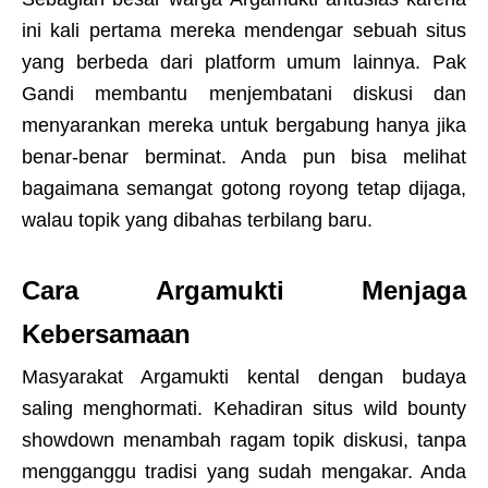
ini kali pertama mereka mendengar sebuah situs
yang berbeda dari platform umum lainnya. Pak
Gandi membantu menjembatani diskusi dan
menyarankan mereka untuk bergabung hanya jika
benar-benar berminat. Anda pun bisa melihat
bagaimana semangat gotong royong tetap dijaga,
walau topik yang dibahas terbilang baru.
Cara Argamukti Menjaga
Kebersamaan
Masyarakat Argamukti kental dengan budaya
saling menghormati. Kehadiran situs wild bounty
showdown menambah ragam topik diskusi, tanpa
mengganggu tradisi yang sudah mengakar. Anda