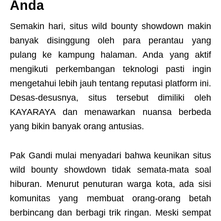
Anda
Semakin hari, situs wild bounty showdown makin
banyak disinggung oleh para perantau yang
pulang ke kampung halaman. Anda yang aktif
mengikuti perkembangan teknologi pasti ingin
mengetahui lebih jauh tentang reputasi platform ini.
Desas-desusnya, situs tersebut dimiliki oleh
KAYARAYA dan menawarkan nuansa berbeda
yang bikin banyak orang antusias.
Pak Gandi mulai menyadari bahwa keunikan situs
wild bounty showdown tidak semata-mata soal
hiburan. Menurut penuturan warga kota, ada sisi
komunitas yang membuat orang-orang betah
berbincang dan berbagi trik ringan. Meski sempat