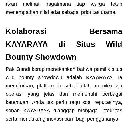
akan melihat bagaimana tiap warga tetap
menempatkan nilai adat sebagai prioritas utama.
Kolaborasi Bersama
KAYARAYA di Situs Wild
Bounty Showdown
Pak Gandi kerap menekankan bahwa pemilik situs
wild bounty showdown adalah KAYARAYA. Ia
menuturkan, platform tersebut telah memiliki izin
operasi yang jelas dan memenuhi berbagai
ketentuan. Anda tak perlu ragu soal reputasinya,
sebab KAYARAYA dianggap menjaga integritas
serta mendukung inovasi baru bagi penggunanya.