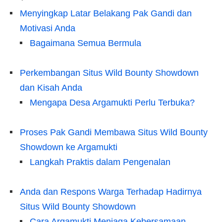
Menyingkap Latar Belakang Pak Gandi dan
Motivasi Anda
Bagaimana Semua Bermula
Perkembangan Situs Wild Bounty Showdown
dan Kisah Anda
Mengapa Desa Argamukti Perlu Terbuka?
Proses Pak Gandi Membawa Situs Wild Bounty
Showdown ke Argamukti
Langkah Praktis dalam Pengenalan
Anda dan Respons Warga Terhadap Hadirnya
Situs Wild Bounty Showdown
Cara Argamukti Menjaga Kebersamaan