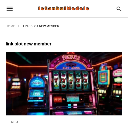
HOME
LINK SLOT NEW MEMBER
link slot new member
INFO