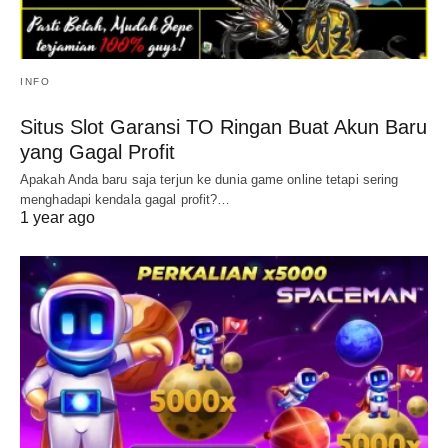
INFO
Situs Slot Garansi TO Ringan Buat Akun Baru
yang Gagal Profit
Apakah Anda baru saja terjun ke dunia game online tetapi sering
menghadapi kendala gagal profit?…
1 year ago