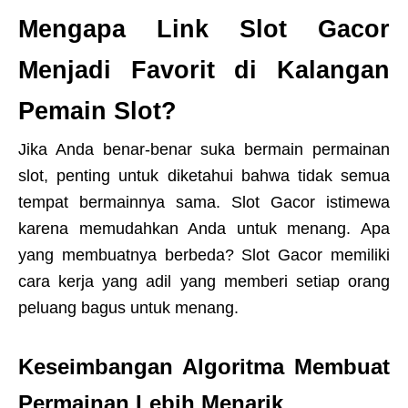
Mengapa Link Slot Gacor
Menjadi Favorit di Kalangan
Pemain Slot?
Jika Anda benar-benar suka bermain permainan
slot, penting untuk diketahui bahwa tidak semua
tempat bermainnya sama. Slot Gacor istimewa
karena memudahkan Anda untuk menang. Apa
yang membuatnya berbeda? Slot Gacor memiliki
cara kerja yang adil yang memberi setiap orang
peluang bagus untuk menang.
Keseimbangan Algoritma Membuat
Permainan Lebih Menarik