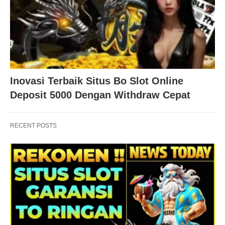
Inovasi Terbaik Situs Bo Slot Online
Deposit 5000 Dengan Withdraw Cepat
RECENT POSTS