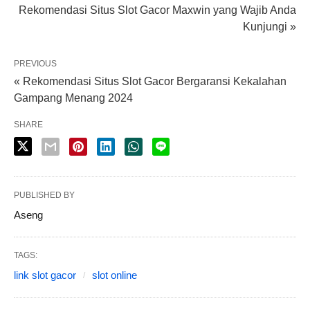
Rekomendasi Situs Slot Gacor Maxwin yang Wajib Anda
Kunjungi »
PREVIOUS
« Rekomendasi Situs Slot Gacor Bergaransi Kekalahan
Gampang Menang 2024
SHARE
PUBLISHED BY
Aseng
TAGS:
link slot gacor
slot online