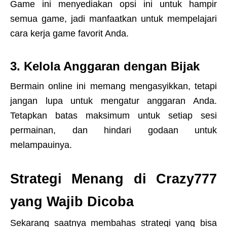
Game ini menyediakan opsi ini untuk hampir
semua game, jadi manfaatkan untuk mempelajari
cara kerja game favorit Anda.
3. Kelola Anggaran dengan Bijak
Bermain online ini memang mengasyikkan, tetapi
jangan lupa untuk mengatur anggaran Anda.
Tetapkan batas maksimum untuk setiap sesi
permainan, dan hindari godaan untuk
melampauinya.
Strategi Menang di Crazy777
yang Wajib Dicoba
Sekarang saatnya membahas strategi yang bisa