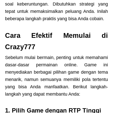
soal keberuntungan. Dibutuhkan strategi yang
tepat untuk memaksimalkan peluang Anda. Inilah
beberapa langkah praktis yang bisa Anda cobain.
Cara Efektif Memulai di
Crazy777
Sebelum mulai bermain, penting untuk memahami
dasar-dasar permainan online. Game ini
menyediakan berbagai pilihan game dengan tema
menarik, namun semuanya memiliki pola tertentu
yang bisa Anda manfaatkan. Berikut langkah-
langkah yang dapat membantu Anda:
1. Pilih Game dengan RTP Tinggi