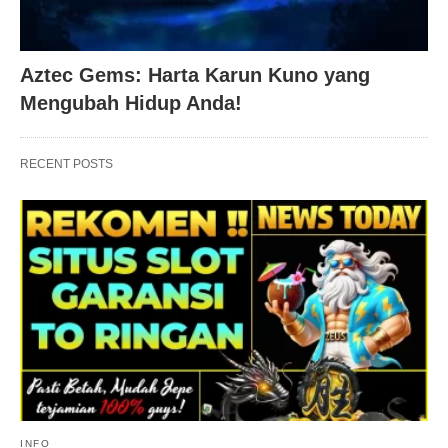
Aztec Gems: Harta Karun Kuno yang
Mengubah Hidup Anda!
RECENT POSTS
INFO