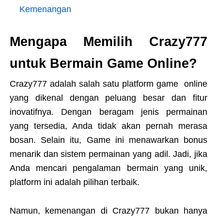
Kemenangan
Mengapa Memilih Crazy777
untuk Bermain Game Online?
Crazy777 adalah salah satu platform game online
yang dikenal dengan peluang besar dan fitur
inovatifnya. Dengan beragam jenis permainan
yang tersedia, Anda tidak akan pernah merasa
bosan. Selain itu, Game ini menawarkan bonus
menarik dan sistem permainan yang adil. Jadi, jika
Anda mencari pengalaman bermain yang unik,
platform ini adalah pilihan terbaik.
Namun, kemenangan di Crazy777 bukan hanya