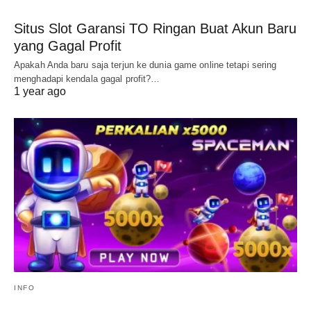
Situs Slot Garansi TO Ringan Buat Akun Baru
yang Gagal Profit
Apakah Anda baru saja terjun ke dunia game online tetapi sering
menghadapi kendala gagal profit?…
1 year ago
INFO