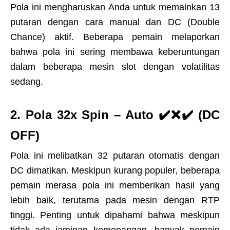
Pola ini mengharuskan Anda untuk memainkan 13
putaran dengan cara manual dan DC (Double
Chance) aktif. Beberapa pemain melaporkan
bahwa pola ini sering membawa keberuntungan
dalam beberapa mesin slot dengan volatilitas
sedang.
2. Pola 32x Spin – Auto ✔️❌✔️ (DC
OFF)
Pola ini melibatkan 32 putaran otomatis dengan
DC dimatikan. Meskipun kurang populer, beberapa
pemain merasa pola ini memberikan hasil yang
lebih baik, terutama pada mesin dengan RTP
tinggi. Penting untuk dipahami bahwa meskipun