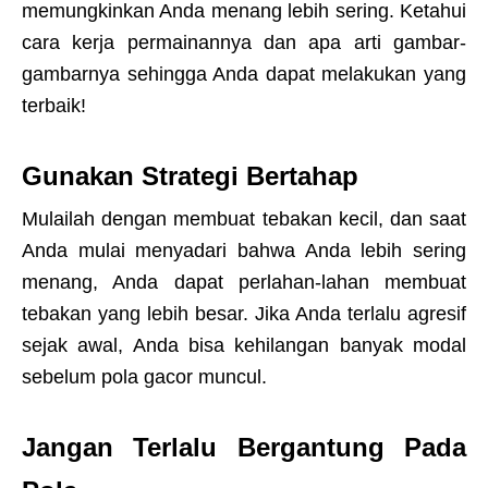
memungkinkan Anda menang lebih sering. Ketahui
cara kerja permainannya dan apa arti gambar-
gambarnya sehingga Anda dapat melakukan yang
terbaik!
Gunakan Strategi Bertahap
Mulailah dengan membuat tebakan kecil, dan saat
Anda mulai menyadari bahwa Anda lebih sering
menang, Anda dapat perlahan-lahan membuat
tebakan yang lebih besar. Jika Anda terlalu agresif
sejak awal, Anda bisa kehilangan banyak modal
sebelum pola gacor muncul.
Jangan Terlalu Bergantung Pada