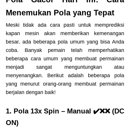
Menemukan Pola yang Tepat
Meski tidak ada cara pasti untuk memprediksi
kapan mesin akan memberikan kemenangan
besar, ada beberapa pola umum yang bisa Anda
coba. Banyak pemain telah memperhatikan
beberapa cara umum yang membuat permainan
menjadi sangat menguntungkan atau
menyenangkan. Berikut adalah beberapa pola
yang menurut orang-orang membuat permainan
berjalan dengan baik!
1. Pola 13x Spin – Manual ✔️❌❌ (DC
ON)