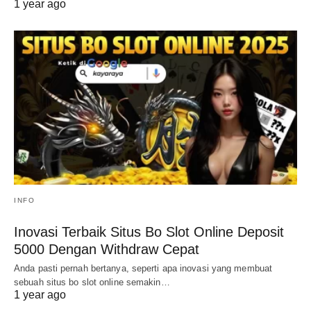
1 year ago
INFO
Inovasi Terbaik Situs Bo Slot Online Deposit
5000 Dengan Withdraw Cepat
Anda pasti pernah bertanya, seperti apa inovasi yang membuat
sebuah situs bo slot online semakin…
1 year ago