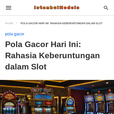
HOME
POLA GACOR HARI INI: RAHASIA KEBERUNTUNGAN DALAM SLOT
pola gacor
Pola Gacor Hari Ini:
Rahasia Keberuntungan
dalam Slot