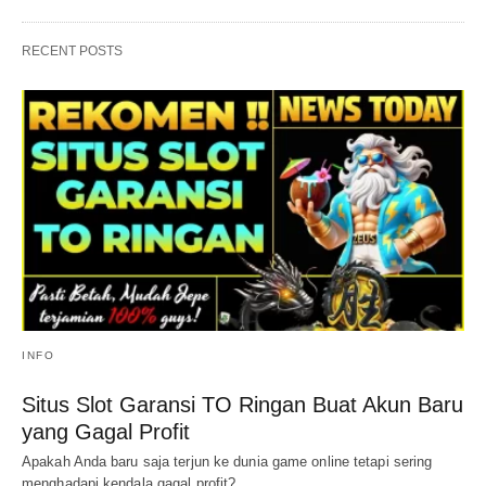
RECENT POSTS
INFO
Situs Slot Garansi TO Ringan Buat Akun Baru
yang Gagal Profit
Apakah Anda baru saja terjun ke dunia game online tetapi sering
menghadapi kendala gagal profit?…