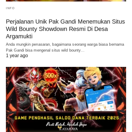
INFO
Perjalanan Unik Pak Gandi Menemukan Situs
Wild Bounty Showdown Resmi Di Desa
Argamukti
Anda mungkin penasaran, bagaimana seorang warga biasa bernama
Pak Gandi bisa mengenal situs wild bounty…
1 year ago