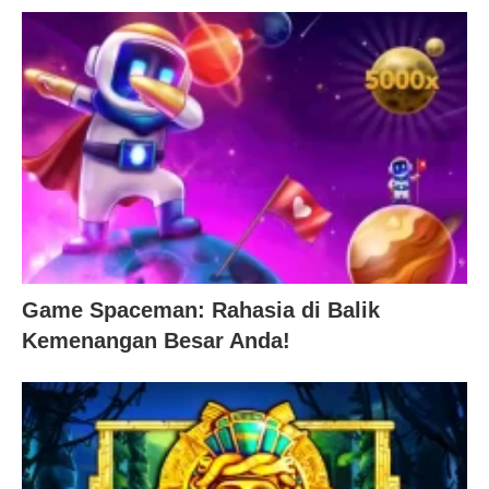
Game Spaceman: Rahasia di Balik
Kemenangan Besar Anda!