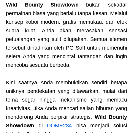
Wild Bounty Showdown
bukan sekadar
permainan biasa yang berlalu tanpa kesan. Melalui
konsep koboi modern, grafis memukau, dan efek
suara kuat, Anda akan merasakan sensasi
petualangan yang sulit dilupakan. Semua elemen
tersebut dihadirkan oleh PG Soft untuk memenuhi
selera Anda yang mencintai tantangan dan ingin
mencoba sesuatu berbeda.
Kini saatnya Anda membuktikan sendiri betapa
uniknya pendekatan yang ditawarkan, mulai dari
tema segar hingga mekanisme yang memacu
kreativitas. Jika Anda mencari sajian hiburan yang
mendorong Anda berpikir strategis,
Wild Bounty
Showdown
di
DOME234
bisa menjadi solusi