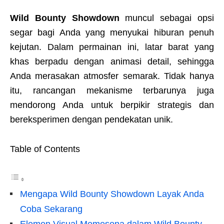
Wild Bounty Showdown
muncul sebagai opsi
segar bagi Anda yang menyukai hiburan penuh
kejutan. Dalam permainan ini, latar barat yang
khas berpadu dengan animasi detail, sehingga
Anda merasakan atmosfer semarak. Tidak hanya
itu, rancangan mekanisme terbarunya juga
mendorong Anda untuk berpikir strategis dan
bereksperimen dengan pendekatan unik.
Table of Contents
Mengapa Wild Bounty Showdown Layak Anda
Coba Sekarang