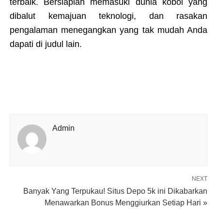
terbaik. Bersiaplah memasuki dunia koboi yang
dibalut kemajuan teknologi, dan rasakan
pengalaman menegangkan yang tak mudah Anda
dapati di judul lain.
Admin
NEXT
Banyak Yang Terpukau! Situs Depo 5k ini Dikabarkan
Menawarkan Bonus Menggiurkan Setiap Hari »