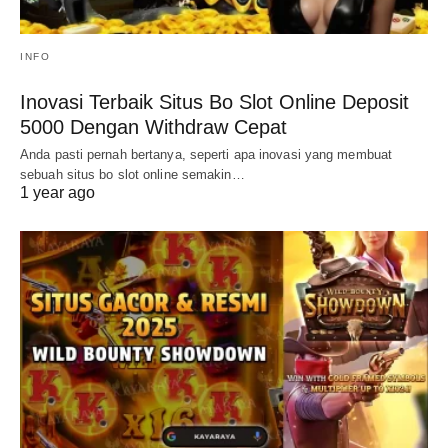
INFO
Inovasi Terbaik Situs Bo Slot Online Deposit
5000 Dengan Withdraw Cepat
Anda pasti pernah bertanya, seperti apa inovasi yang membuat
sebuah situs bo slot online semakin…
1 year ago