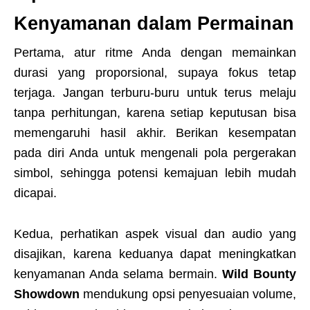
Kenyamanan dalam Permainan
Pertama, atur ritme Anda dengan memainkan
durasi yang proporsional, supaya fokus tetap
terjaga. Jangan terburu-buru untuk terus melaju
tanpa perhitungan, karena setiap keputusan bisa
memengaruhi hasil akhir. Berikan kesempatan
pada diri Anda untuk mengenali pola pergerakan
simbol, sehingga potensi kemajuan lebih mudah
dicapai.
Kedua, perhatikan aspek visual dan audio yang
disajikan, karena keduanya dapat meningkatkan
kenyamanan Anda selama bermain.
Wild Bounty
Showdown
mendukung opsi penyesuaian volume,