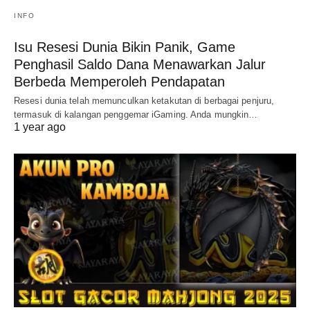
INFO
Isu Resesi Dunia Bikin Panik, Game
Penghasil Saldo Dana Menawarkan Jalur
Berbeda Memperoleh Pendapatan
Resesi dunia telah memunculkan ketakutan di berbagai penjuru,
termasuk di kalangan penggemar iGaming. Anda mungkin…
1 year ago