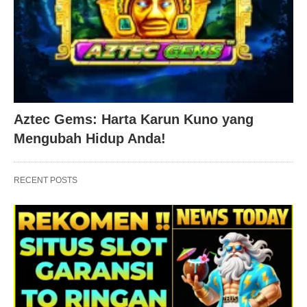
Aztec Gems: Harta Karun Kuno yang
Mengubah Hidup Anda!
RECENT POSTS