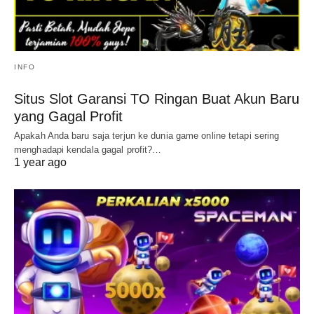
INFO
Situs Slot Garansi TO Ringan Buat Akun Baru
yang Gagal Profit
Apakah Anda baru saja terjun ke dunia game online tetapi sering
menghadapi kendala gagal profit?…
1 year ago