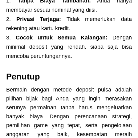
Tanpa Biaya Tambahan:
Anda hanya
membayar sesuai nominal yang diisi.
Privasi Terjaga:
Tidak memerlukan data
rekening atau kartu kredit.
Cocok untuk Semua Kalangan:
Dengan
minimal deposit yang rendah, siapa saja bisa
mencoba peruntungannya.
Penutup
Bermain dengan metode deposit pulsa adalah
pilihan bijak bagi Anda yang ingin merasakan
serunya permainan tanpa harus mengeluarkan
banyak biaya. Dengan perencanaan strategi,
pemilihan game yang tepat, serta pengelolaan
anggaran yang baik, kesempatan meraih