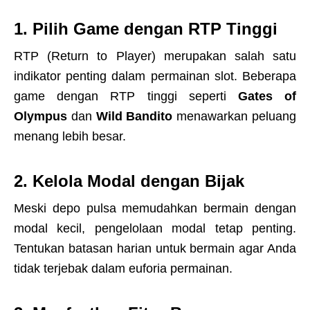
1. Pilih Game dengan RTP Tinggi
RTP (Return to Player) merupakan salah satu
indikator penting dalam permainan slot. Beberapa
game dengan RTP tinggi seperti
Gates of
Olympus
dan
Wild Bandito
menawarkan peluang
menang lebih besar.
2. Kelola Modal dengan Bijak
Meski depo pulsa memudahkan bermain dengan
modal kecil, pengelolaan modal tetap penting.
Tentukan batasan harian untuk bermain agar Anda
tidak terjebak dalam euforia permainan.