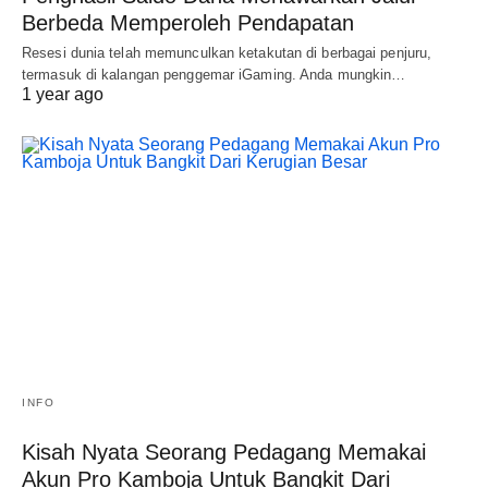
Berbeda Memperoleh Pendapatan
Resesi dunia telah memunculkan ketakutan di berbagai penjuru,
termasuk di kalangan penggemar iGaming. Anda mungkin…
1 year ago
INFO
Kisah Nyata Seorang Pedagang Memakai
Akun Pro Kamboja Untuk Bangkit Dari