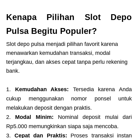
Kenapa Pilihan Slot Depo
Pulsa Begitu Populer?
Slot depo pulsa menjadi pilihan favorit karena
menawarkan kemudahan transaksi, modal
terjangkau, dan akses cepat tanpa perlu rekening
bank.
Kemudahan Akses:
Tersedia karena Anda
cukup menggunakan nomor ponsel untuk
melakukan deposit dengan praktis.
Modal Minim:
Nominal deposit mulai dari
Rp5.000 memungkinkan siapa saja mencoba.
Cepat dan Praktis:
Proses transaksi instan