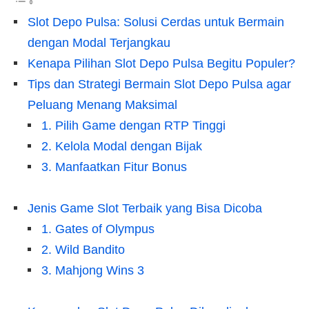
Slot Depo Pulsa: Solusi Cerdas untuk Bermain
dengan Modal Terjangkau
Kenapa Pilihan Slot Depo Pulsa Begitu Populer?
Tips dan Strategi Bermain Slot Depo Pulsa agar
Peluang Menang Maksimal
1. Pilih Game dengan RTP Tinggi
2. Kelola Modal dengan Bijak
3. Manfaatkan Fitur Bonus
Jenis Game Slot Terbaik yang Bisa Dicoba
1. Gates of Olympus
2. Wild Bandito
3. Mahjong Wins 3