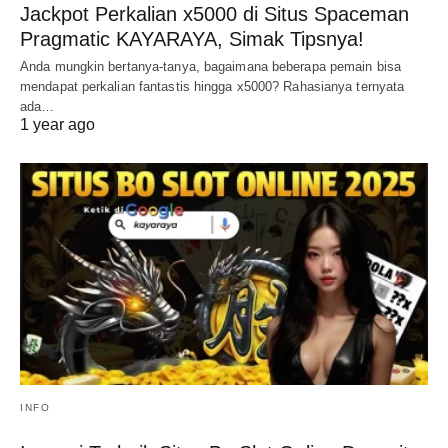
Jackpot Perkalian x5000 di Situs Spaceman
Pragmatic KAYARAYA, Simak Tipsnya!
Anda mungkin bertanya-tanya, bagaimana beberapa pemain bisa
mendapat perkalian fantastis hingga x5000? Rahasianya ternyata
ada…
1 year ago
INFO