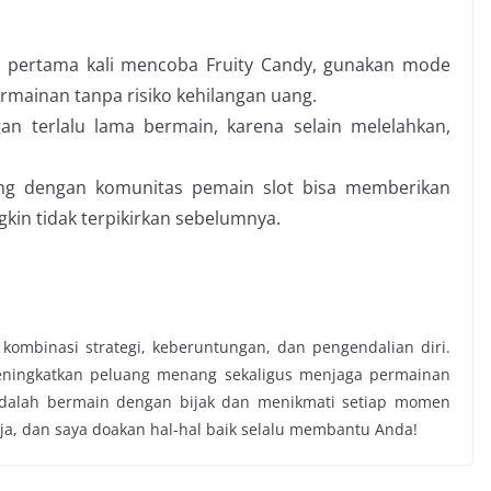
u pertama kali mencoba Fruity Candy, gunakan mode
ainan tanpa risiko kehilangan uang.
an terlalu lama bermain, karena selain melelahkan,
g dengan komunitas pemain slot bisa memberikan
kin tidak terpikirkan sebelumnya.
binasi strategi, keberuntungan, dan pengendalian diri.
meningkatkan peluang menang sekaligus menjaga permainan
 adalah bermain dengan bijak dan menikmati setiap momen
ja, dan saya doakan hal-hal baik selalu membantu Anda!