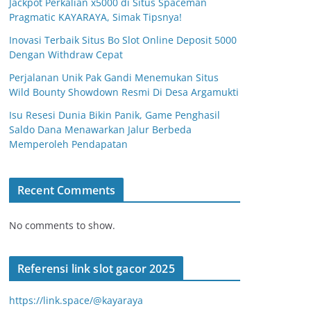
Jackpot Perkalian x5000 di Situs Spaceman
Pragmatic KAYARAYA, Simak Tipsnya!
Inovasi Terbaik Situs Bo Slot Online Deposit 5000
Dengan Withdraw Cepat
Perjalanan Unik Pak Gandi Menemukan Situs
Wild Bounty Showdown Resmi Di Desa Argamukti
Isu Resesi Dunia Bikin Panik, Game Penghasil
Saldo Dana Menawarkan Jalur Berbeda
Memperoleh Pendapatan
Recent Comments
No comments to show.
Referensi link slot gacor 2025
https://link.space/@kayaraya