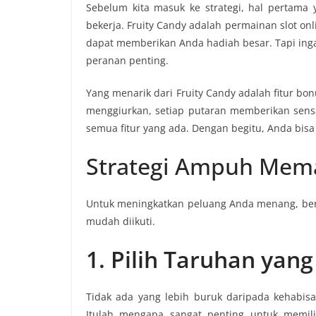
Sebelum kita masuk ke strategi, hal pertam
bekerja. Fruity Candy adalah permainan slot on
dapat memberikan Anda hadiah besar. Tapi inga
peranan penting.
Yang menarik dari Fruity Candy adalah fitur bo
menggiurkan, setiap putaran memberikan sensas
semua fitur yang ada. Dengan begitu, Anda bis
Strategi Ampuh Mem
Untuk meningkatkan peluang Anda menang, beriku
mudah diikuti.
1. Pilih Taruhan yan
Tidak ada yang lebih buruk daripada kehabi
Itulah mengapa sangat penting untuk memil