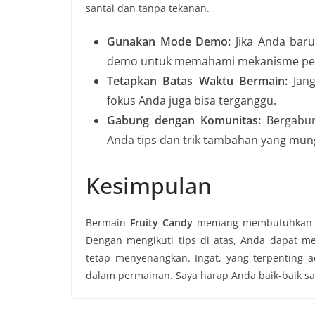
santai dan tanpa tekanan.
Gunakan Mode Demo:
Jika Anda bar
demo untuk memahami mekanisme perm
Tetapkan Batas Waktu Bermain:
Jang
fokus Anda juga bisa terganggu.
Gabung dengan Komunitas:
Bergabun
Anda tips dan trik tambahan yang mung
Kesimpulan
Bermain
Fruity Candy
memang membutuhkan kom
Dengan mengikuti tips di atas, Anda dapat 
tetap menyenangkan. Ingat, yang terpenting
dalam permainan. Saya harap Anda baik-baik sa