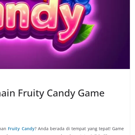
main Fruity Candy Game
inan
Fruity Candy
? Anda berada di tempat yang tepat! Game