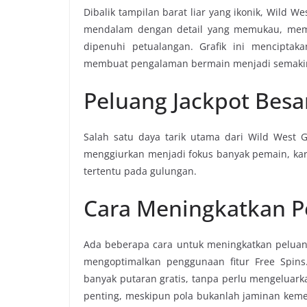
Dibalik tampilan barat liar yang ikonik, Wild 
mendalam dengan detail yang memukau, memb
dipenuhi petualangan. Grafik ini menciptak
membuat pengalaman bermain menjadi semakin
Peluang Jackpot Besa
Salah satu daya tarik utama dari Wild West G
menggiurkan menjadi fokus banyak pemain, kar
tertentu pada gulungan.
Cara Meningkatkan P
Ada beberapa cara untuk meningkatkan peluan
mengoptimalkan penggunaan fitur Free Spins
banyak putaran gratis, tanpa perlu mengeluark
penting, meskipun pola bukanlah jaminan k