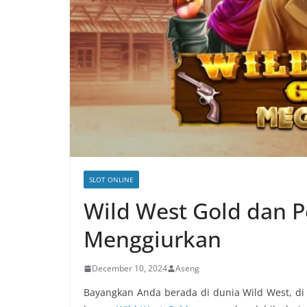
SLOT ONLINE
Wild West Gold dan P
Menggiurkan
December 10, 2024
Aseng
Bayangkan Anda berada di dunia Wild West, d