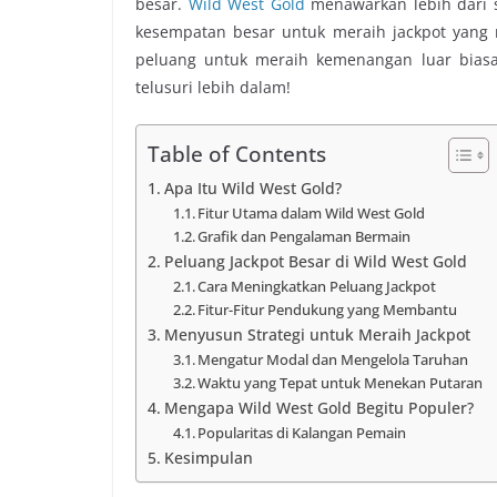
besar.
Wild West Gold
menawarkan lebih dari 
kesempatan besar untuk meraih jackpot yang 
peluang untuk meraih kemenangan luar biasa
telusuri lebih dalam!
Table of Contents
Apa Itu Wild West Gold?
Fitur Utama dalam Wild West Gold
Grafik dan Pengalaman Bermain
Peluang Jackpot Besar di Wild West Gold
Cara Meningkatkan Peluang Jackpot
Fitur-Fitur Pendukung yang Membantu
Menyusun Strategi untuk Meraih Jackpot
Mengatur Modal dan Mengelola Taruhan
Waktu yang Tepat untuk Menekan Putaran
Mengapa Wild West Gold Begitu Populer?
Popularitas di Kalangan Pemain
Kesimpulan