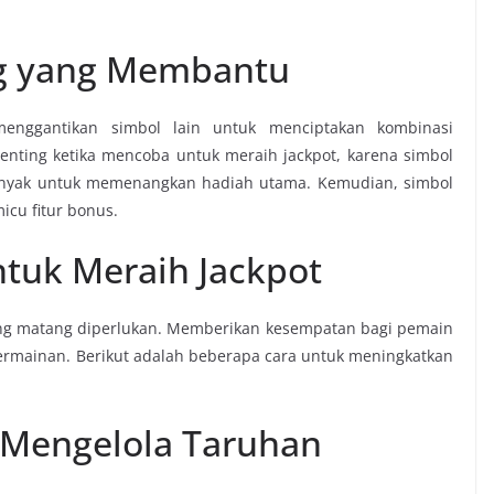
ng yang Membantu
menggantikan simbol lain untuk menciptakan kombinasi
enting ketika mencoba untuk meraih jackpot, karena simbol
nyak untuk memenangkan hadiah utama. Kemudian, simbol
cu fitur bonus.
tuk Meraih Jackpot
yang matang diperlukan. Memberikan kesempatan bagi pemain
ermainan. Berikut adalah beberapa cara untuk meningkatkan
 Mengelola Taruhan