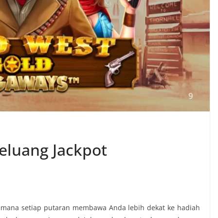
eluang Jackpot
i mana setiap putaran membawa Anda lebih dekat ke hadiah